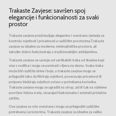
Trakaste Zavjese: savršen spoj
elegancije i funkcionalnosti za svaki
prostor
Trakaste zavjese predstavljaju elegantno i svestrano rješenje za
kontrolu svjetlosti i privatnosti u različitim prostorima.Trakaste
zavjese su idealne za moderne, minimalističke prostore, ali
također dobro funkcioniraju u tradicionalnijim ambijentima.
Trakaste zavjese se sastoje od vertikalnih traka od tkanine koje
vise s vodilica i mogu se pomicati s lijeva na desno. Svaka traka
može biti različite širine i boje, a trakaste zavjese mogu se
prilagoditi tako da filtriraju svjetlost, povećavaju privatnost ili
potpuno blokiraju svjetlost ovisno o potrebama korisnika.
Trakaste zavjese mogu se ugraditi na strop, zid ili čak na staklene
površine i klizna vrata, stvarajući funkcionalnu i estetski privlačnu
zaštitu.
Ove zavjese su vrlo svestrane i mogu se prilagoditi različitim
potrebama i prostorima. Trakaste zavjese su idealne za velike