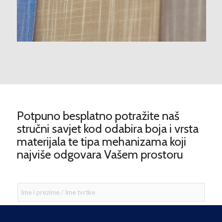
Potpuno besplatno potražite naš
stručni savjet kod odabira boja i vrsta
materijala te tipa mehanizama koji
najviše odgovara Vašem prostoru
I
m
e
i
p