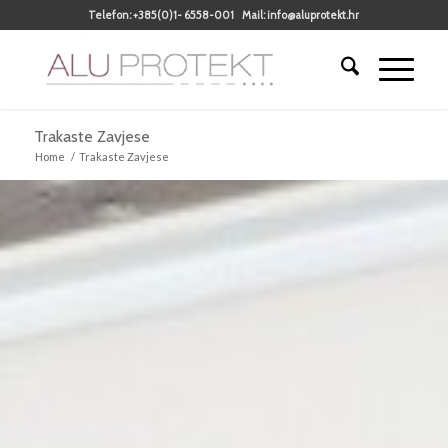
Telefon:
+385(0)1- 6558-001
Mail:
info@aluprotekt.hr
Trakaste Zavjese
Home
/
Trakaste Zavjese