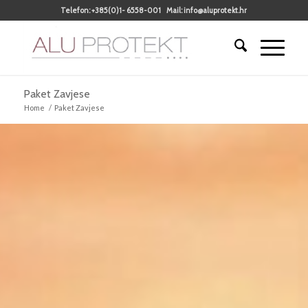
Telefon:
+385(0)1- 6558-001
Mail:
info@aluprotekt.hr
Paket Zavjese
Home
/
Paket Zavjese