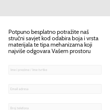
Potpuno besplatno potražite naš
stručni savjet kod odabira boja i vrsta
materijala te tipa mehanizama koji
najviše odgovara Vašem prostoru
I
m
e
i
p
r
E
e
m
z
a
i
i
m
l
e
a
B
/
d
r