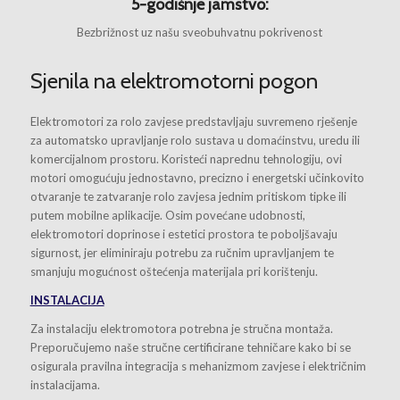
5-godišnje jamstvo:
Bezbrižnost uz našu sveobuhvatnu pokrivenost
Sjenila na elektromotorni pogon
Elektromotori za rolo zavjese predstavljaju suvremeno rješenje
za automatsko upravljanje rolo sustava u domaćinstvu, uredu ili
komercijalnom prostoru. Koristeći naprednu tehnologiju, ovi
motori omogućuju jednostavno, precizno i energetski učinkovito
otvaranje te zatvaranje rolo zavjesa jednim pritiskom tipke ili
putem mobilne aplikacije. Osim povećane udobnosti,
elektromotori doprinose i estetici prostora te poboljšavaju
sigurnost, jer eliminiraju potrebu za ručnim upravljanjem te
smanjuju mogućnost oštećenja materijala pri korištenju.
INSTALACIJA
Za instalaciju elektromotora potrebna je stručna montaža.
Preporučujemo naše stručne certificirane tehničare kako bi se
osigurala pravilna integracija s mehanizmom zavjese i električnim
instalacijama.