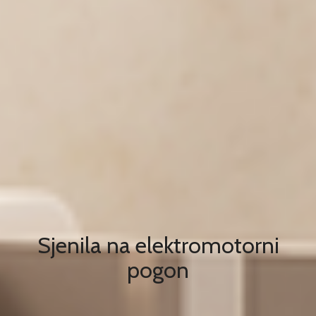
Sjenila na elektromotorni
pogon